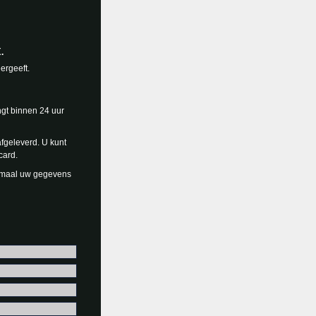
.
ergeeft.
ngt binnen 24 uur
fgeleverd. U kunt
card.
énmaal uw gegevens