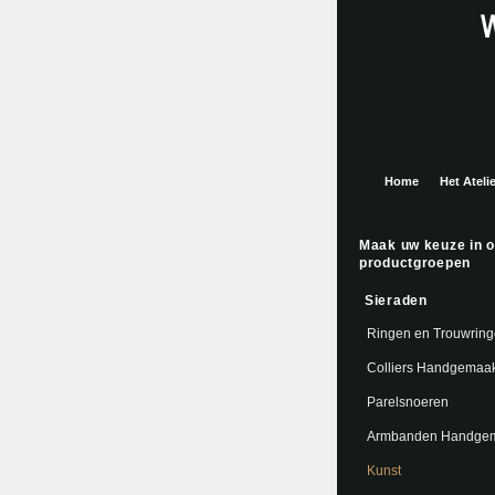
Home
Het Atelie
Maak uw keuze in 
productgroepen
Sieraden
Ringen en Trouwrin
Colliers Handgemaak
Parelsnoeren
Armbanden Handge
Kunst