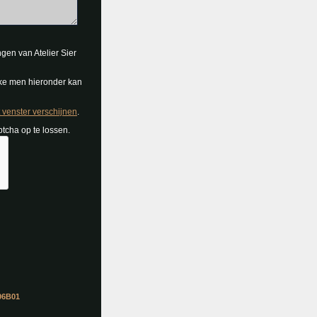
ngen van Atelier Sier
ke men hieronder kan
 venster verschijnen
.
tcha op te lossen.
06B01