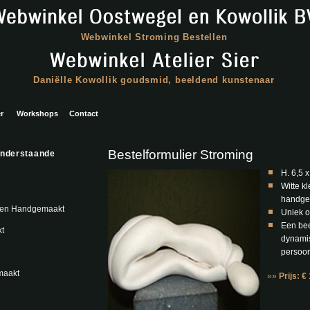
Webwinkel Stroming Bestellen
Daniëlle Kowollik goudsmid, beeldend kunstenaar
r
Workshops
Contact
Bestelformulier Stroming
onderstaande
H. 6,5 x
Witte kl
handge
gen Handgemaakt
Uniek o
Een bee
t
dynamis
persoon
maakt
»»
Prijs: €