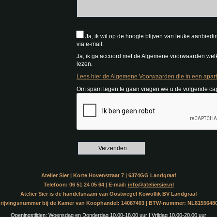
Ja, ik wil op de hoogte blijven van leuke aanbiedi
via e-mail.
Ja, ik ga accoord met de Algemene voorwaarden wel
lezen.
Lees hier de Algemene Voorwaarden die in een apart
Om spam tegen te gaan vragen we u de volgende cap
Atelier Sier | Korte Hovenstraat 7 | 6374GG Landgraaf
Telefoon: 06 51 24 05 64 | E-mail:
info@ateliersier.nl
Atelier Sier is de handelsnaam van Oostwegel Kowollik BV Landgraaf
hrijvingsnummer bij de Kamer van Koophandel: 14087403 | BTW-nummer: NL8155648
Openingstijden: Woensdag en Donderdag 10.00-18.00 uur | Vrijdag 10.00-20.00 uur