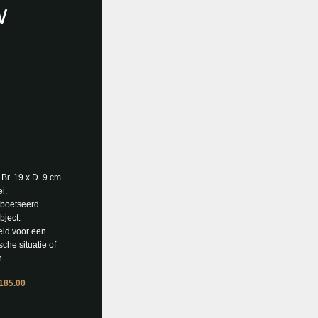
 Br. 19 x D. 9 cm.
ei,
boetseerd.
bject.
ld voor een
che situatie of
.
 185.00