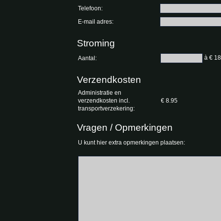
Telefoon:
E-mail adres:
Stroming
à € 18
Aantal:
Verzendkosten
Administratie en
verzendkosten incl.
€ 8.95
transportverzekering:
Vragen / Opmerkingen
U kunt hier extra opmerkingen plaatsen: