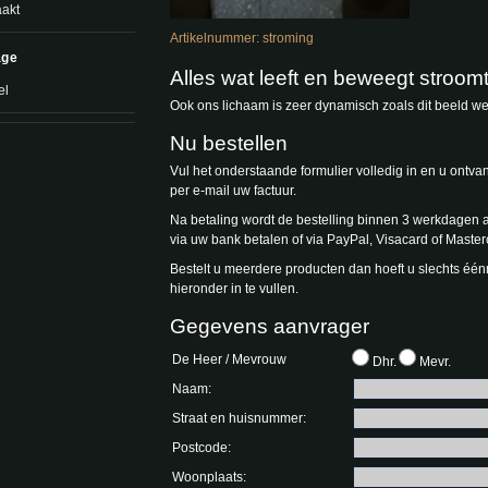
akt
Artikelnummer: stroming
age
Alles wat leeft en beweegt stroomt
el
Ook ons lichaam is zeer dynamisch zoals dit beeld we
Nu bestellen
Vul het onderstaande formulier volledig in en u ontva
per e-mail uw factuur.
Na betaling wordt de bestelling binnen 3 werkdagen a
via uw bank betalen of via PayPal, Visacard of Master
Bestelt u meerdere producten dan hoeft u slechts é
hieronder in te vullen.
Gegevens aanvrager
De Heer / Mevrouw
Dhr.
Mevr.
Naam:
Straat en huisnummer:
Postcode:
Woonplaats: