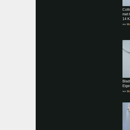
Coll
met 
14 K
»»
M
Blad
Eige
»»
M