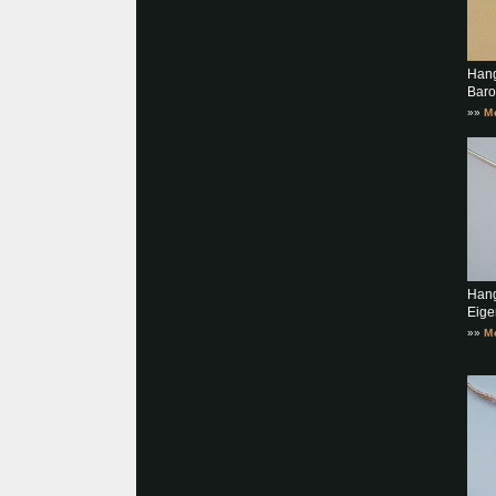
Hang
Baro
»»
M
Hang
Eige
»»
M