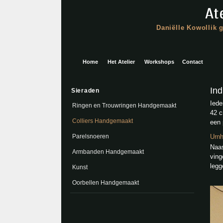
Daniëlle Kowollik 
Home
Het Atelier
Workshops
Contact
Ind
Sieraden
Iede
Ringen en Trouwringen Handgemaakt
42 c
Colliers Handgemaakt
een 
Parelsnoeren
Urnh
Naas
Armbanden Handgemaakt
ving
legg
Kunst
Oorbellen Handgemaakt