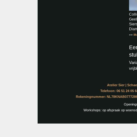
Coll
Gee
Sier
Dia
»»
M
Een
stu
Vari
vrij
Atelier Sier | Sch
Telefoon: 06 51 24 05 6
Rekeningnummer: NL78KNAB07772865
Openingst
Workshops: op afspraak op woensda