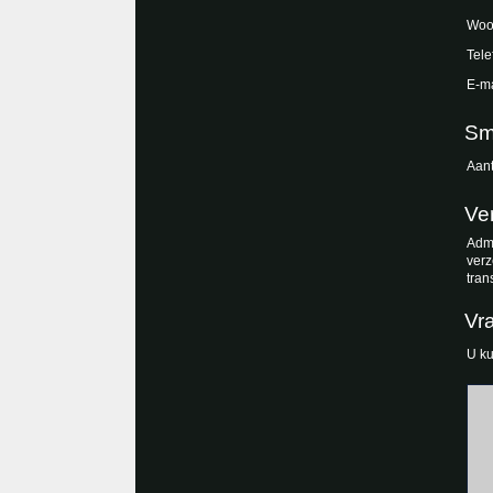
Woo
Tele
E-ma
Sm
Aant
Ve
Admi
verz
tran
Vr
U ku