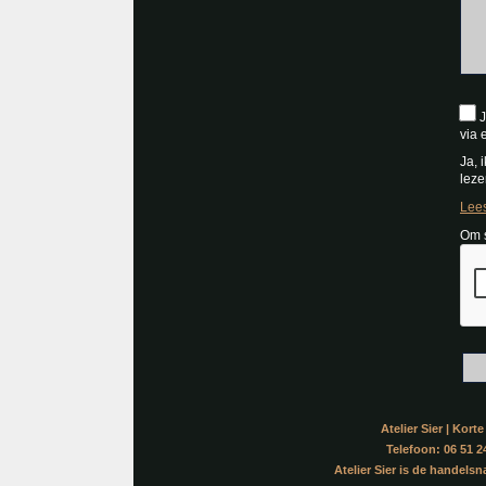
J
via 
Ja, 
leze
Lees
Om s
Atelier Sier | Kor
Telefoon: 06 51 24
Atelier Sier is de handel