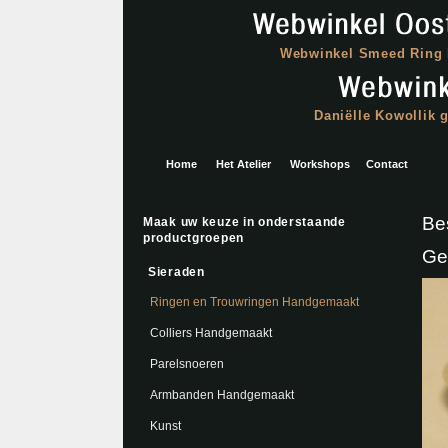
Webwinkel Smeed Ring B
Daniëlle Kowollik 
Home
Het Atelier
Workshops
Contact
Be
Maak uw keuze in onderstaande
productgroepen
Geh
Sieraden
Ringen en Trouwringen Handgemaakt
Colliers Handgemaakt
Parelsnoeren
Armbanden Handgemaakt
Kunst