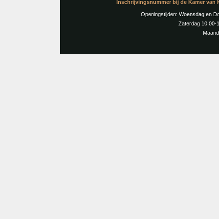
Inschrijvingsnummer bij de Kamer va
Openingstijden: Woensdag en Don
Zaterdag 10.00-1
Maand