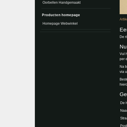
Oorbellen Handgemaakt
Producten homepage
Arti
Homepage Webwinkel
Een
De r
Nu
Vul 
per 
Na b
via 
Best
hiero
Ge
De 
Naa
Stra
Post